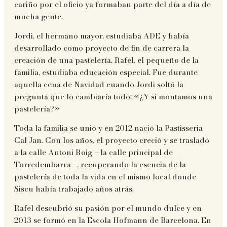
cariño por el oficio ya formaban parte del día a día de
mucha gente.
Jordi, el hermano mayor, estudiaba ADE y había
desarrollado como proyecto de fin de carrera la
creación de una pastelería. Rafel, el pequeño de la
familia, estudiaba educación especial. Fue durante
aquella cena de Navidad cuando Jordi soltó la
pregunta que lo cambiaría todo: «¿Y si montamos una
pastelería?»
Toda la familia se unió y en 2012 nació la Pastisseria
Cal Jan. Con los años, el proyecto creció y se trasladó
a la calle Antoni Roig —la calle principal de
Torredembarra—, recuperando la esencia de la
pastelería de toda la vida en el mismo local donde
Siscu había trabajado años atrás.
Rafel descubrió su pasión por el mundo dulce y en
2013 se formó en la Escola Hofmann de Barcelona. En