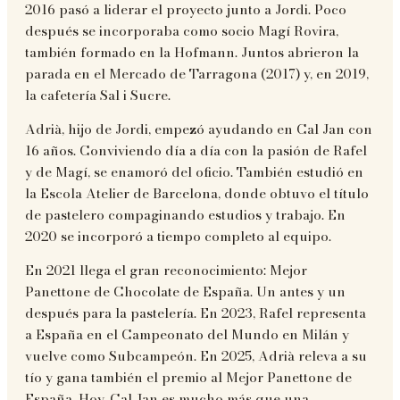
2016 pasó a liderar el proyecto junto a Jordi. Poco
después se incorporaba como socio Magí Rovira,
también formado en la Hofmann. Juntos abrieron la
parada en el Mercado de Tarragona (2017) y, en 2019,
la cafetería Sal i Sucre.
Adrià, hijo de Jordi, empezó ayudando en Cal Jan con
16 años. Conviviendo día a día con la pasión de Rafel
y de Magí, se enamoró del oficio. También estudió en
la Escola Atelier de Barcelona, donde obtuvo el título
de pastelero compaginando estudios y trabajo. En
2020 se incorporó a tiempo completo al equipo.
En 2021 llega el gran reconocimiento: Mejor
Panettone de Chocolate de España. Un antes y un
después para la pastelería. En 2023, Rafel representa
a España en el Campeonato del Mundo en Milán y
vuelve como Subcampeón. En 2025, Adrià releva a su
tío y gana también el premio al Mejor Panettone de
España. Hoy, Cal Jan es mucho más que una