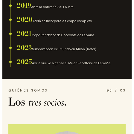
2019
Abre la cafetería Sal i Sucre.
2020
Adrià se incorpora a tiempo completo.
2021
Mejor Panettone de Chocolate de España.
2023
Subcampeón del Mundo en Milán (Rafel).
2025
Adrià vuelve a ganar el Mejor Panettone de España.
QUIÉNES SOMOS
03 / 03
Los
.
tres socios